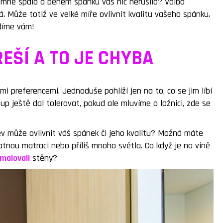
jemně spalo a během spánku vás nic nerušilo? Volba
. Může totiž ve velké míře ovlivnit kvalitu vašeho spánku.
adíme vám!
ŘEŠÍ A TO JE CHYBA
mi preferencemi. Jednoduše pohlíží jen na to, co se jim líbí
p ještě dal tolerovat, pokud ale mluvíme o ložnici, zde se
v může ovlivnit váš spánek či jeho kvalitu? Možná máte
tnou matraci nebo příliš mnoho světla. Co když je na vině
malovali
stěny?