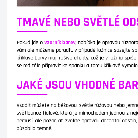
TMAVÉ NEBO SVĚTLÉ OD
Pokud jde o
vzorník barev
, nabídka je opravdu různoro
vám ale můžeme poradit, v případě ložnice sázejte spí
křiklavé barvy mají rušivé efekty, což je v ložnici spíš
se má tělo připravit ke spánku a tomu křiklavě vyma
JAKÉ JSOU VHODNÉ BAR
Vsadit můžete na béžovou, světle růžovou nebo jemně
světlounce fialové, která je mimochodem jednou z nejob
nemusí, ale pozor, ať zvolíte opravdu decentní odstín
působila temně.