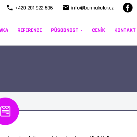
local_phone
local_post_office
+420 281 922 586
info@barmakolor.cz
VKA
REFERENCE
PŮSOBNOST
CENÍK
KONTAKT