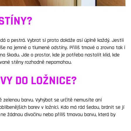
STÍNY?
dá a pestrá. Vybrat si proto dokáže asi úplně každý. Jestli
še na jemné a tlumené odstíny. Příliš tmavé a zrovna tak i
e na škodu. Jde o prostor, kde je potřeba nastolit klid, kde
lované stěny rozhodně nepomohou.
VY DO LOŽNICE?
 zelenou barvu. Vyhýbat se určitě nemusíte ani
líbenějších barev v ložnici. Kdo má rád šedou, bránit se jí
, ne žádnou divočinu nebo příliš tmavou barvu, která by