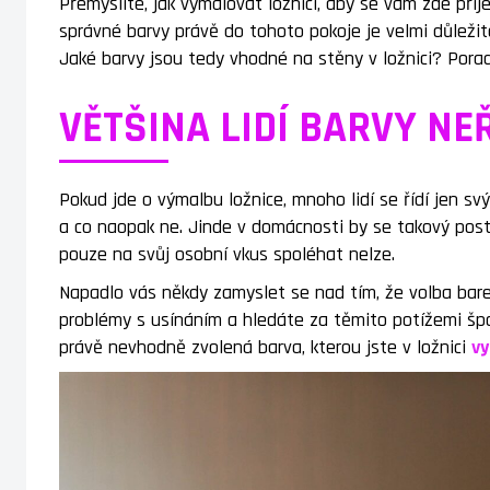
Přemýšlíte, jak vymalovat ložnici, aby se vám zde pří
správné barvy právě do tohoto pokoje je velmi důležitá
Jaké barvy jsou tedy vhodné na stěny v ložnici? Por
VĚTŠINA LIDÍ BARVY NE
Pokud jde o výmalbu ložnice, mnoho lidí se řídí jen svý
a co naopak ne. Jinde v domácnosti by se takový postu
pouze na svůj osobní vkus spoléhat nelze.
Napadlo vás někdy zamyslet se nad tím, že volba bare
problémy s usínáním a hledáte za těmito potížemi špa
právě nevhodně zvolená barva, kterou jste v ložnici
vy