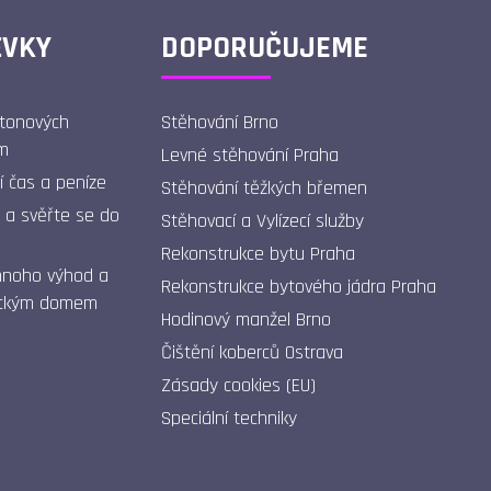
ĚVKY
DOPORUČUJEME
etonových
Stěhování Brno
m
Levné stěhování Praha
í čas a peníze
Stěhování těžkých břemen
 a svěřte se do
Stěhovací a Vylízecí služby
Rekonstrukce bytu Praha
mnoho výhod a
Rekonstrukce bytového jádra Praha
sickým domem
Hodinový manžel Brno
Čištění koberců Ostrava
Zásady cookies (EU)
Speciální techniky