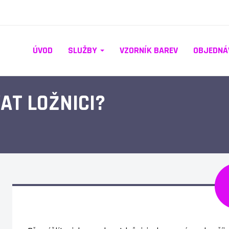
ÚVOD
SLUŽBY
VZORNÍK BAREV
OBJEDNÁ
T LOŽNICI?