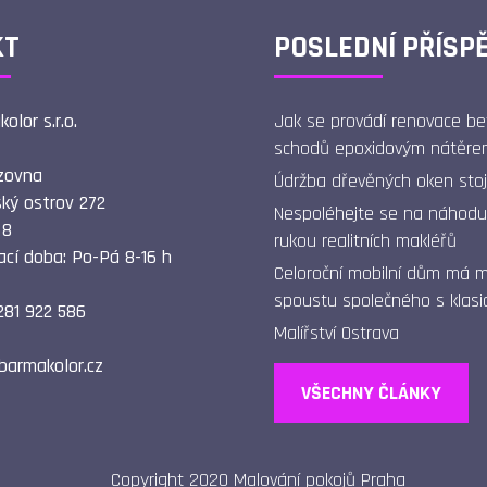
KT
POSLEDNÍ PŘÍSP
olor s.r.o.
Jak se provádí renovace b
schodů epoxidovým nátěre
zovna
Údržba dřevěných oken stoj
ký ostrov 272
Nespoléhejte se na náhodu
 8
rukou realitních makléřů
ací doba: Po-Pá 8-16 h
Celoroční mobilní dům má 
spoustu společného s kla
281 922 586
Malířství Ostrava
barmakolor.cz
VŠECHNY ČLÁNKY
Copyright 2020 Malování pokojů Praha