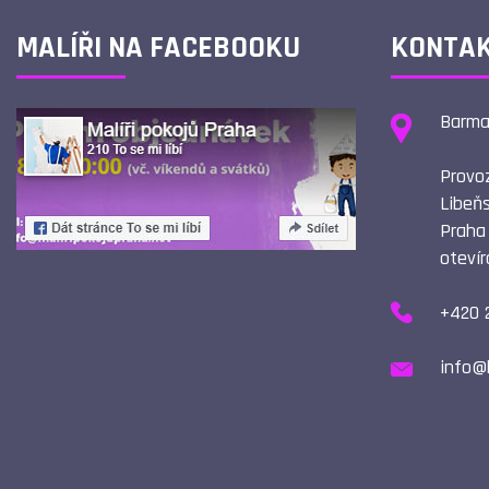
MALÍŘI NA FACEBOOKU
KONTA
Barmak
Provo
Libeňs
Praha
otevír
+420 
info@